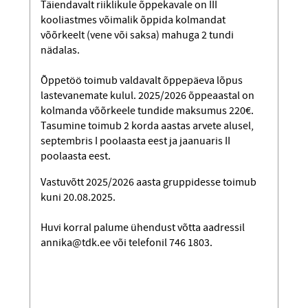
Täiendavalt riiklikule õppekavale on III
kooliastmes võimalik õppida kolmandat
võõrkeelt (vene või saksa) mahuga 2 tundi
nädalas.
Õppetöö toimub valdavalt õppepäeva lõpus
lastevanemate kulul. 2025/2026 õppeaastal on
kolmanda võõrkeele tundide maksumus 220€.
Tasumine toimub 2 korda aastas arvete alusel,
septembris I poolaasta eest ja jaanuaris II
poolaasta eest.
Vastuvõtt 2025/2026 aasta gruppidesse toimub
kuni 20.08.2025.
Huvi korral palume ühendust võtta aadressil
annika@tdk.ee
või telefonil 746 1803.