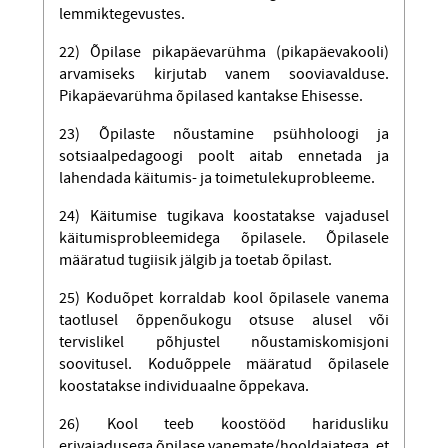
lemmiktegevustes.
22) Õpilase pikapäevarühma (pikapäevakooli)
arvamiseks kirjutab vanem sooviavalduse.
Pikapäevarühma õpilased kantakse Ehisesse.
23) Õpilaste nõustamine psühholoogi ja
sotsiaalpedagoogi poolt aitab ennetada ja
lahendada käitumis- ja toimetulekuprobleeme.
24) Käitumise tugikava koostatakse vajadusel
käitumisprobleemidega õpilasele. Õpilasele
määratud tugiisik jälgib ja toetab õpilast.
25) Koduõpet korraldab kool õpilasele vanema
taotlusel õppenõukogu otsuse alusel või
tervislikel põhjustel nõustamiskomisjoni
soovitusel. Koduõppele määratud õpilasele
koostatakse individuaalne õppekava.
26) Kool teeb koostööd haridusliku
erivajadusega õpilase vanemate/hooldajatega, et