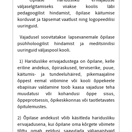
Õpilase haridusliku erivajaduse
väljaselgitamiseks viiakse koolis läbi
pedagoogilist hindamist, õpilase käitumise
korduvat ja täpsemat vaatlust ning logopeedilisi
uuringuid.
Vajadusel soovitatakse lapsevanemale õpilase
psühholoogilist hindamist ja meditsiinilisi
uuringuid väljaspool kooli.
1) Hariduslike erivajadustega on õpilane, kelle
eriline andekus, õpiraskused, terviserike, puue,
käitumis- ja tundeeluhäired, pikemaajaline
õppest eemal viibimine või kooli õppekeele
ebapiisav valdamine toob kaasa vajaduse teha
muudatusi või kohandusi õppe sisus,
õppeprotsessis, õpikeskkonnas või taotletavates
õpitulemustes.
2) Õpilase andekust võib käsitleda haridusliku
erivajadusena, kui õpilane oma kõrgete võimete
tõttu omab eeldusi saavutada väljapaistvaid