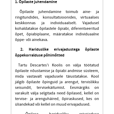
1. Õpilaste juhendamine
Õpilaste juhendamine toimub aine- ja
ringitundides, konsultatsioonides, virtuaalses
keskkonnas ja individuaalselt. Vajadusel
kohaldatakse õpilastele õpiabi, diferentseeritud
õpet, õpiabiplaane, määratakse individuaalne
õppe- või ainekava.
2. Hariduslike erivajadustega õpilaste
õppekorralduse põhimõtted
Tartu Descartes'i Koolis on välja töötatud
õpilaste nõustamise ja õpiabi andmise süsteem,
mida vastavalt vajadusele täiustatakse. Kool
jälgib õpilaste õpinguid ja arengut, tervislikku
seisundit, tervisekäitumist. Eesmärgiks on
varakult välja selgitada need õpilased, kellel on
tervise- ja arenguhäired, õpiraskused, kes on
üliandekad või kellel on muud erivajadused.