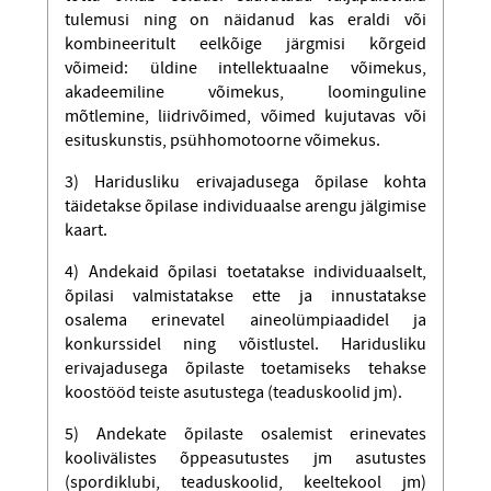
tulemusi ning on näidanud kas eraldi või
kombineeritult eelkõige järgmisi kõrgeid
võimeid: üldine intellektuaalne võimekus,
akadeemiline võimekus, loominguline
mõtlemine, liidrivõimed, võimed kujutavas või
esituskunstis, psühhomotoorne võimekus.
3) Haridusliku erivajadusega õpilase kohta
täidetakse õpilase individuaalse arengu jälgimise
kaart.
4) Andekaid õpilasi toetatakse individuaalselt,
õpilasi valmistatakse ette ja innustatakse
osalema erinevatel aineolümpiaadidel ja
konkurssidel ning võistlustel. Haridusliku
erivajadusega õpilaste toetamiseks tehakse
koostööd teiste asutustega (teaduskoolid jm).
5) Andekate õpilaste osalemist erinevates
koolivälistes õppeasutustes jm asutustes
(spordiklubi, teaduskoolid, keeltekool jm)