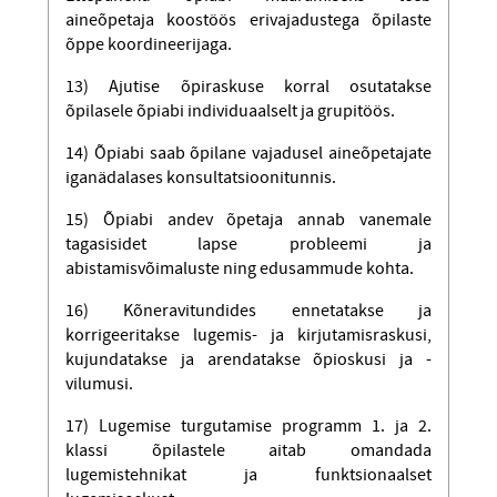
aineõpetaja koostöös erivajadustega õpilaste
õppe koordineerijaga.
13) Ajutise õpiraskuse korral osutatakse
õpilasele õpiabi individuaalselt ja grupitöös.
14) Õpiabi saab õpilane vajadusel aineõpetajate
iganädalases konsultatsioonitunnis.
15) Õpiabi andev õpetaja annab vanemale
tagasisidet lapse probleemi ja
abistamisvõimaluste ning edusammude kohta.
16) Kõneravitundides ennetatakse ja
korrigeeritakse lugemis- ja kirjutamisraskusi,
kujundatakse ja arendatakse õpioskusi ja -
vilumusi.
17) Lugemise turgutamise programm 1. ja 2.
klassi õpilastele aitab omandada
lugemistehnikat ja funktsionaalset