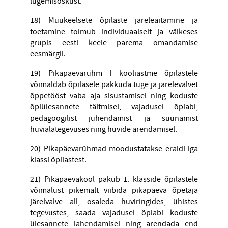
lugemisoskust.
18) Muukeelsete õpilaste järeleaitamine ja
toetamine toimub individuaalselt ja väikeses
grupis eesti keele parema omandamise
eesmärgil.
19) Pikapäevarühm I kooliastme õpilastele
võimaldab õpilasele pakkuda tuge ja järelevalvet
õppetööst vaba aja sisustamisel ning koduste
õpiülesannete täitmisel, vajadusel õpiabi,
pedagoogilist juhendamist ja suunamist
huvialategevuses ning huvide arendamisel.
20) Pikapäevarühmad moodustatakse eraldi iga
klassi õpilastest.
21) Pikapäevakool pakub 1. klasside õpilastele
võimalust pikemalt viibida pikapäeva õpetaja
järelvalve all, osaleda huviringides, ühistes
tegevustes, saada vajadusel õpiabi koduste
ülesannete lahendamisel ning arendada end