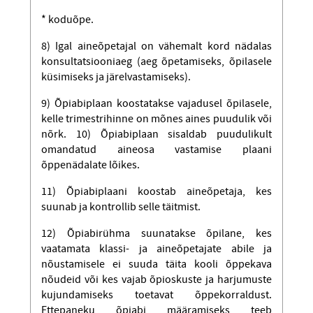
* koduõpe.
8) Igal aineõpetajal on vähemalt kord nädalas
konsultatsiooniaeg (aeg õpetamiseks, õpilasele
küsimiseks ja järelvastamiseks).
9) Õpiabiplaan koostatakse vajadusel õpilasele,
kelle trimestrihinne on mõnes aines puudulik või
nõrk. 10) Õpiabiplaan sisaldab puudulikult
omandatud aineosa vastamise plaani
õppenädalate lõikes.
11) Õpiabiplaani koostab aineõpetaja, kes
suunab ja kontrollib selle täitmist.
12) Õpiabirühma suunatakse õpilane, kes
vaatamata klassi- ja aineõpetajate abile ja
nõustamisele ei suuda täita kooli õppekava
nõudeid või kes vajab õpioskuste ja harjumuste
kujundamiseks toetavat õppekorraldust.
Ettepaneku õpiabi määramiseks teeb