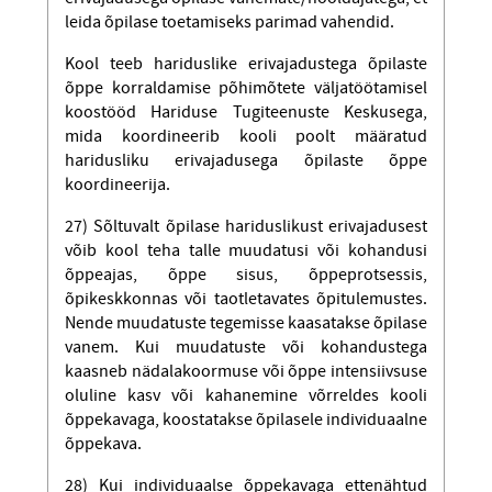
leida õpilase toetamiseks parimad vahendid.
Kool teeb hariduslike erivajadustega õpilaste
õppe korraldamise põhimõtete väljatöötamisel
koostööd Hariduse Tugiteenuste Keskusega,
mida koordineerib kooli poolt määratud
haridusliku erivajadusega õpilaste õppe
koordineerija.
27) Sõltuvalt õpilase hariduslikust erivajadusest
võib kool teha talle muudatusi või kohandusi
õppeajas, õppe sisus, õppeprotsessis,
õpikeskkonnas või taotletavates õpitulemustes.
Nende muudatuste tegemisse kaasatakse õpilase
vanem. Kui muudatuste või kohandustega
kaasneb nädalakoormuse või õppe intensiivsuse
oluline kasv või kahanemine võrreldes kooli
õppekavaga, koostatakse õpilasele individuaalne
õppekava.
28) Kui individuaalse õppekavaga ettenähtud