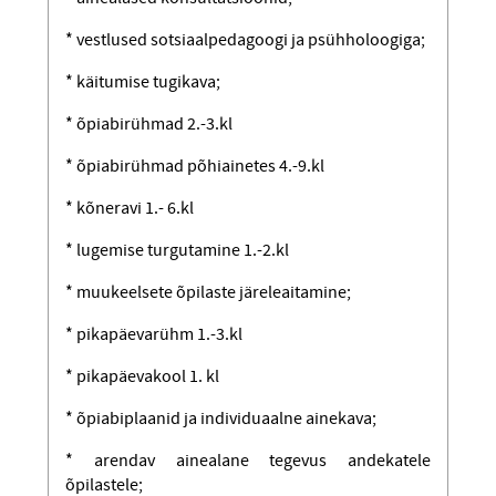
* vestlused sotsiaalpedagoogi ja psühholoogiga;
* käitumise tugikava;
* õpiabirühmad 2.-3.kl
* õpiabirühmad põhiainetes 4.-9.kl
* kõneravi 1.- 6.kl
* lugemise turgutamine 1.-2.kl
* muukeelsete õpilaste järeleaitamine;
* pikapäevarühm 1.-3.kl
* pikapäevakool 1. kl
* õpiabiplaanid ja individuaalne ainekava;
* arendav ainealane tegevus andekatele
õpilastele;