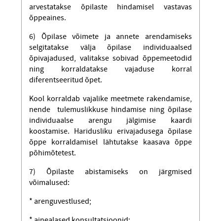
arvestatakse õpilaste hindamisel vastavas
õppeaines.
6) Õpilase võimete ja annete arendamiseks
selgitatakse välja õpilase individuaalsed
õpivajadused, valitakse sobivad õppemeetodid
ning korraldatakse vajaduse korral
diferentseeritud õpet.
Kool korraldab vajalike meetmete rakendamise,
nende tulemuslikkuse hindamise ning õpilase
individuaalse arengu jälgimise kaardi
koostamise. Haridusliku erivajadusega õpilase
õppe korraldamisel lähtutakse kaasava õppe
põhimõtetest.
7) Õpilaste abistamiseks on järgmised
võimalused:
* arenguvestlused;
* ainealased konsultatsioonid;