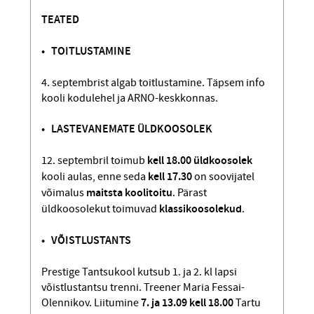
TEATED
• TOITLUSTAMINE
4. septembrist algab toitlustamine. Täpsem info
kooli kodulehel ja ARNO-keskkonnas.
• LASTEVANEMATE ÜLDKOOSOLEK
12. septembril toimub
kell 18.00
üldkoosolek
kooli aulas, enne seda
kell 17.30
on soovijatel
võimalus
maitsta koolitoitu
. Pärast
üldkoosolekut toimuvad
klassikoosolekud
.
• VÕISTLUSTANTS
Prestige Tantsukool kutsub 1. ja 2. kl lapsi
võistlustantsu trenni. Treener Maria Fessai-
Olennikov. Liitumine
7. ja 13.09 kell 18.00
Tartu