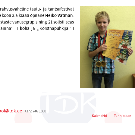
rahvusvaheline laulu- ja tantsufestival
e kooli 3.a klassi õpilane
Heiko Vatman
.
staste vanusegrupis ning 21 solisti seas
anina’’
II koha
ja ,,Korstnapühkija’’
I
ool@tdk.ee
+372 746 1800
Kalendrid
Tunniplaan