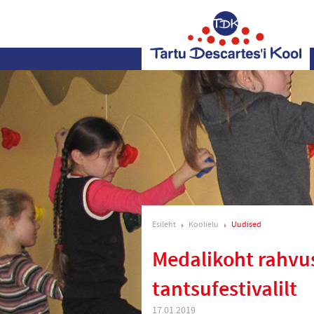
Esileht
Koolielu
Uudised
Medalikoht rahvus
tantsufestivalilt
17.01.2019