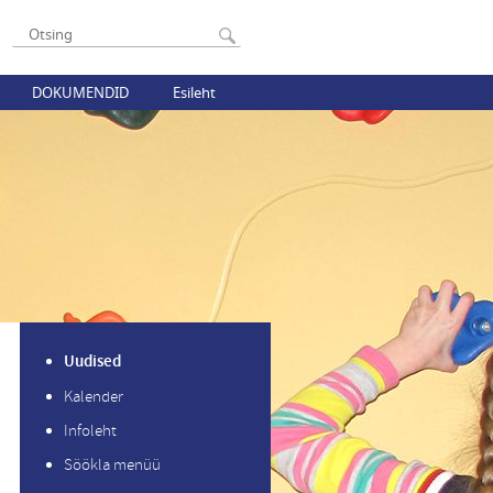
DOKUMENDID
Esileht
Uudised
Kalender
Infoleht
Söökla menüü