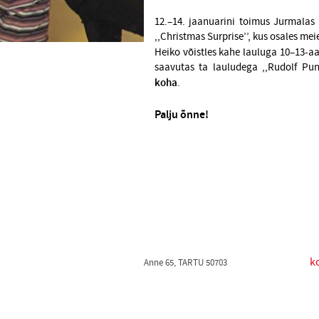
12.–14. jaanuarini toimus Jurmalas 
,,Christmas Surprise’’, kus osales mei
Heiko võistles kahe lauluga 10–13-aa
saavutas ta lauludega ,,Rudolf Pun
koha
.
Palju õnne!
k
Anne 65, TARTU 50703