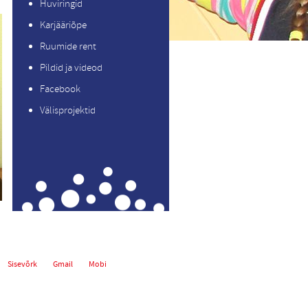
Huviringid
Karjääriõpe
Ruumide rent
Pildid ja videod
Facebook
Välisprojektid
Sisevõrk
Gmail
Mobi