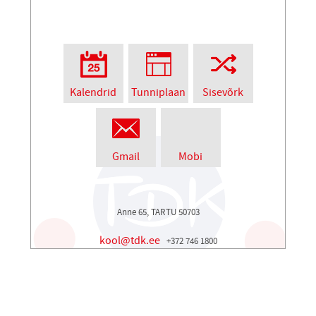
Kalendrid
Tunniplaan
Sisevõrk
Gmail
Mobi
Anne 65, TARTU 50703
kool@tdk.ee
+372 746 1800