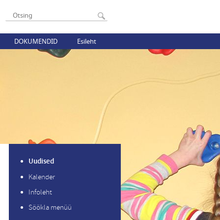
DOKUMENDID
Esileht
Uudised
Kalender
Infoleht
Söökla menüü