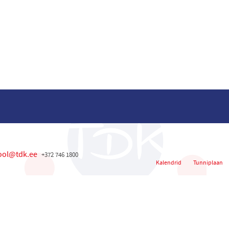
ool@tdk.ee
+372 746 1800
Kalendrid
Tunniplaan