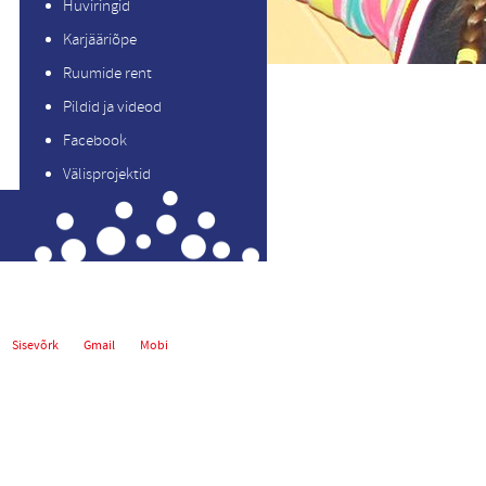
Huviringid
Karjääriõpe
Ruumide rent
Pildid ja videod
Facebook
Välisprojektid
Sisevõrk
Gmail
Mobi