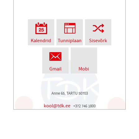
Kalendrid
Tunniplaan
Sisevõrk
Gmail
Mobi
Anne 65, TARTU 50703
kool@tdk.ee
+372 746 1800