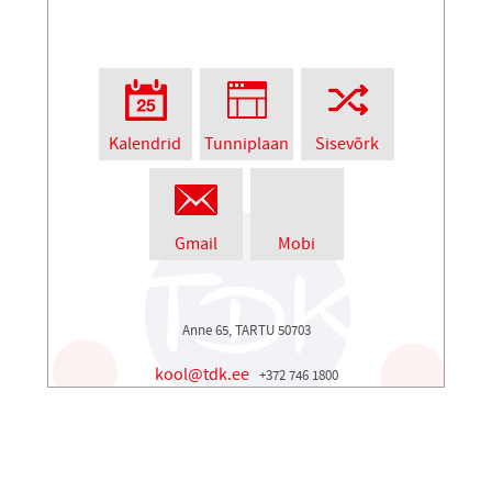
Kalendrid
Tunniplaan
Sisevõrk
Gmail
Mobi
Anne 65, TARTU 50703
kool@tdk.ee
+372 746 1800