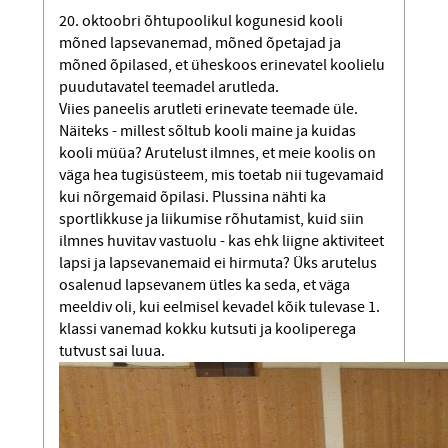
20. oktoobri õhtupoolikul kogunesid kooli
mõned lapsevanemad, mõned õpetajad ja
mõned õpilased, et üheskoos erinevatel koolielu
puudutavatel teemadel arutleda.
Viies paneelis arutleti erinevate teemade üle.
Näiteks - millest sõltub kooli maine ja kuidas
kooli müüa? Arutelust ilmnes, et meie koolis on
väga hea tugisüsteem, mis toetab nii tugevamaid
kui nõrgemaid õpilasi. Plussina nähti ka
sportlikkuse ja liikumise rõhutamist, kuid siin
ilmnes huvitav vastuolu - kas ehk liigne aktiviteet
lapsi ja lapsevanemaid ei hirmuta? Üks arutelus
osalenud lapsevanem ütles ka seda, et väga
meeldiv oli, kui eelmisel kevadel kõik tulevase 1.
klassi vanemad kokku kutsuti ja kooliperega
tutvust sai luua.