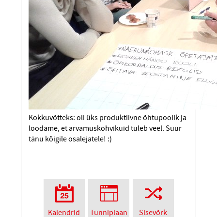
Kokkuvõtteks: oli üks produktiivne õhtupoolik ja
loodame, et arvamuskohvikuid tuleb veel. Suur
tänu kõigile osalejatele! :)
Kalendrid
Tunniplaan
Sisevõrk