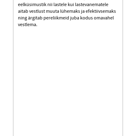
eelküsimustik nii lastele kui lastevanematele
aitab vestlust muuta lühemaks ja efektiivsemaks
ning ärgitab pereliikmeid juba kodus omavahel
vestlema.