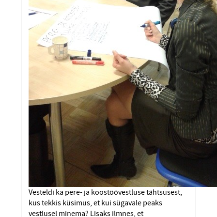
Vesteldi ka pere- ja koostöövestluse tähtsusest,
kus tekkis küsimus, et kui sügavale peaks
vestlusel minema? Lisaks ilmnes, et