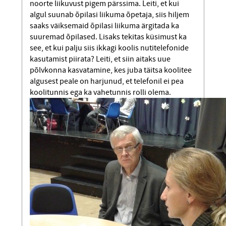
noorte liikuvust pigem pärssima. Leiti, et kui
algul suunab õpilasi liikuma õpetaja, siis hiljem
saaks väiksemaid õpilasi liikuma ärgitada ka
suuremad õpilased. Lisaks tekitas küsimust ka
see, et kui palju siis ikkagi koolis nutitelefonide
kasutamist piirata? Leiti, et siin aitaks uue
põlvkonna kasvatamine, kes juba täitsa koolitee
algusest peale on harjunud, et telefonil ei pea
koolitunnis ega ka vahetunnis rolli olema.