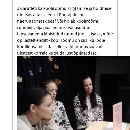
Ja arutleti ka koolirõõmu ärgitamise ja hoidmise
üle. Kas aitaks see, et õpetajatel on
naerunäomask ees? Või hoiab koolirõõmu
rutiinist välja pääsemine - väljasõidud,
lapsevanema läbiviidud tunnid jne... Lisaks, mõte
õpilastelt endilt - koolirõõmu on siis, kui pole
koolikiusamist. Ja selles valdkonnas saavad
üksteist korrale kutsuda just õpilased ise.